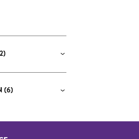
2)
N
(6)