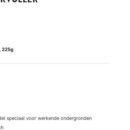
, 225g
ddel speciaal voor werkende ondergronden
ch