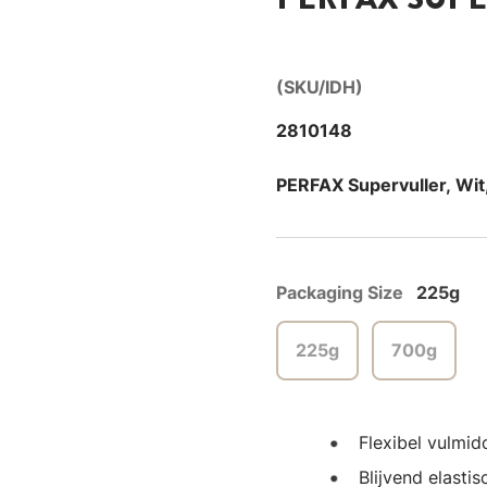
(SKU/IDH)
2810148
PERFAX Supervuller, Wit
Packaging Size
225g
225g
700g
Flexibel vulmi
Blijvend elastis