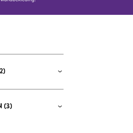
2)
N
(3)