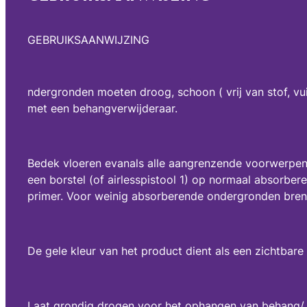
GEBRUIKSAANWIJZING
ndergronden moeten droog, schoon ( vrij van stof, vu
met een behangverwijderaar.
Bedek vloeren evanals alle aangrenzende voorwerpen
een borstel (of airlesspistool 1) op normaal absorb
primer. Voor weinig absorberende ondergronden breng
De gele kleur van het product dient als een zichtbare
Laat grondig drogen voor het ophangen van behang/