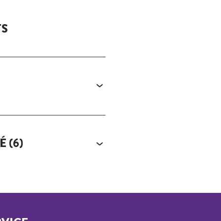
TS
TÉ
(6)