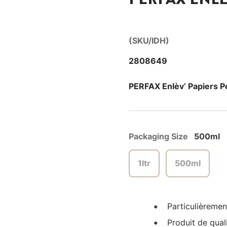
(SKU/IDH)
2808649
PERFAX Enlèv’ Papiers P
Packaging Size
500ml
1ltr
500ml
Particulièremen
Produit de qual